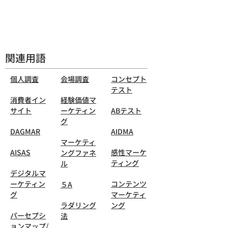
関連用語
個人調査
会場調査
コンセプト
テスト
消費者イン
経験価値マ
サイト
ーケティン
ABテスト
グ
DAGMAR
AIDMA
マーケティ
AISAS
感性マーケ
ングファネ
ティング
ル
デジタルマ
ーケティン
コンテンツ
５A
グ
マーケティ
ラダリング
ング
パーセプシ
法
ョンマップ/