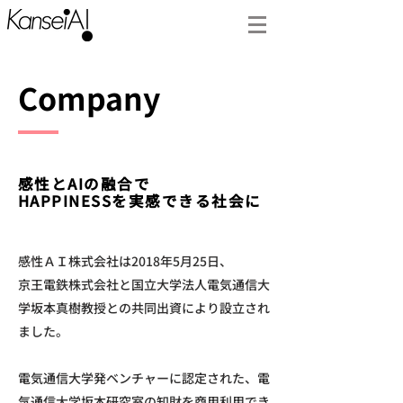
Company
Company
感性とAIの融合で
感性とAIの融合で
HAPPINESSを実感できる社会に
HAPPINESSを実感できる社会に
感性ＡＩ株式会社は2018年5月25日、
京王電鉄株式会社と国立大学法人電気通信大
学坂本真樹教授との共同出資により設立され
ました。
電気通信大学発ベンチャーに認定された、電
気通信大学坂本研究室の知財を商用利用でき