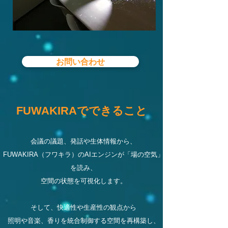
お問い合わせ
​FUWAKIRAでできること
会議の議題、発話や生体情報から、
FUWAKIRA（フワキラ）のAIエンジンが「場の空気」
を読み、
空間の状態を可視化します。
そして、快適性や生産性の観点から
照明や音楽、香りを統合制御する空間を再構築し
、