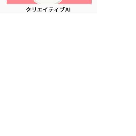
​クリエイティブAI
深層学習によりＡＩが入力されたイメー
ジ・特徴を参照して言葉を創り出し、クリ
エイターの創作活動の効率化に寄与しま
す。
詳細
電気通信大学 坂本真樹研究室
電気通信大学 情報理工学研究科 情報学専攻