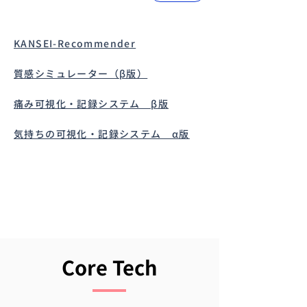
KANSEI-Recommender
質感シミュレーター（β版）
痛み可視化・記録システム β版
気持ちの可視化・記録システム α版
Core Tech
Core Tech