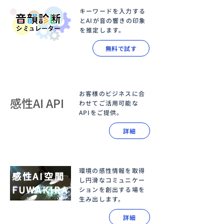
キーワードを入力する
とAIが音の響きの印象
を推定します。
無料で試す
​お客様のビジネスに合
感性AI API
わせてご活用
可能な
APIをご提供。
詳細
環境の感性情報を取得
感性AI空間
し円滑なコミュニケー
FUWAKIRA
ションを創出する場を
生み出します。
詳細