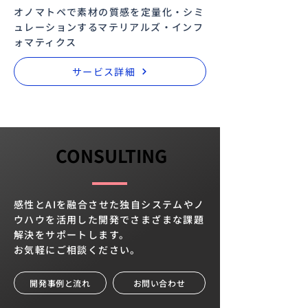
オノマトペで素材の質感を定量化・シミ
ュレーションするマテリアルズ・インフ
ォマティクス
サービス詳細
CONSULTING
CONSULTING
感性とAIを融合させた独自システムやノ
ウハウを活用した開発でさまざまな課題
解決をサポートします。
​お気軽にご相談ください。
開発事例と流れ
お問い合わせ