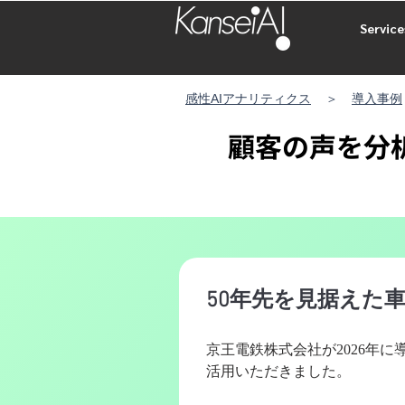
Service
感性AI​アナリティクス
＞
導入事例
顧客の声を分
50年先を見据えた
京王電鉄株式会社が2026年
活用いただきました。