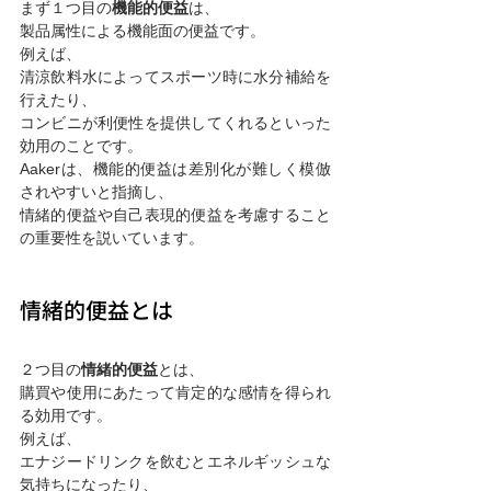
まず１つ目の
機能的便益
は、
製品属性による機能面の便益です。
例えば、
清涼飲料水によってスポーツ時に水分補給を
行えたり、
コンビニが利便性を提供してくれるといった
効用のことです。
Aakerは、機能的便益は差別化が難しく模倣
されやすいと指摘し、
情緒的便益や自己表現的便益を考慮すること
の重要性を説いています。
情緒的便益とは
２つ目の
情緒的便益
とは、
購買や使用にあたって肯定的な感情を得られ
る効用です。
例えば、
エナジードリンクを飲むとエネルギッシュな
気持ちになったり、