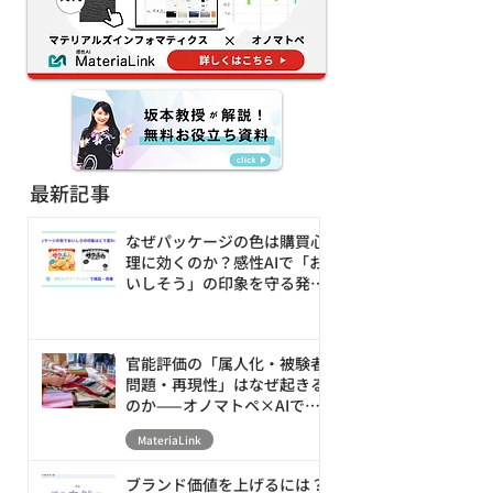
ー・デザインの試行錯誤
創出へ
を80%減
最新記事
なぜパッケージの色は購買心
理に効くのか？感性AIで「お
いしそう」の印象を守る発売
前の改善ループ
官能評価の「属人化・被験者
問題・再現性」はなぜ起きる
のか——オノマトペ×AIで素
材の触感を数値化・シミュレ
MateriaLink
ーションする新アプローチ
ブランド価値を上げるには？