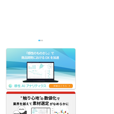
【感性AIアナリティクス
【京王グループの
新機能リリース】評価
によるDX】生成
AI×生成AIのクリエイテ
「KEIO AI-HU
ィブAIワークフローを提
ージェント本格
供｜ネーミング・コピ
務課題解決と新