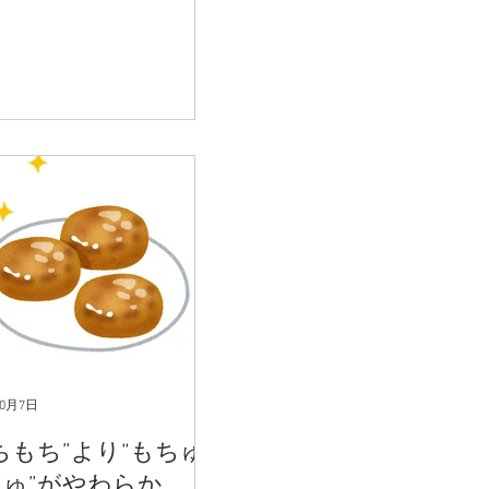
10月7日
ちもち”より“もちゅ
ゅ”がやわらか