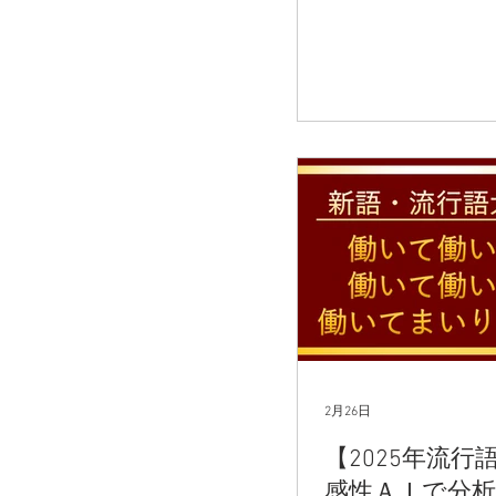
2月26日
【2025年流行
感性ＡＩで分