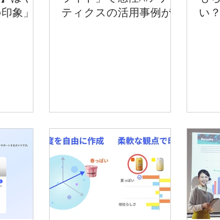
の印象」
ティクスの活用事例が
い
紹介されました
う
授