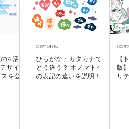
2025年5月23日
2025年
のAI活用
ひらがな・カタカナで
【
缶デザイ
どう違う？ オノマトペ
版
セスを公
の表記の違いを説明！
リ