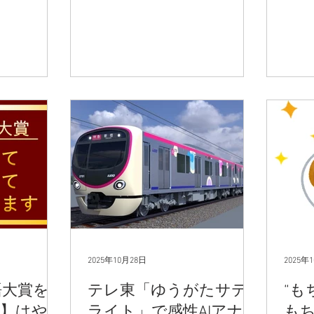
誤を80%減
2025年10月28日
2025年
語大賞を
テレ東「ゆうがたサテ
“も
析】はやり
ライト」で感性AIアナリ
もち