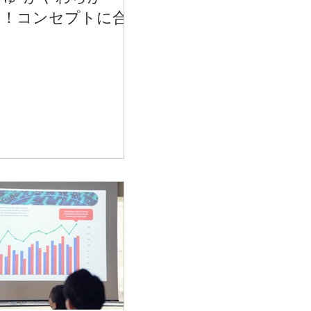
？！コンセプトに合
ネーミング方法を伝
！