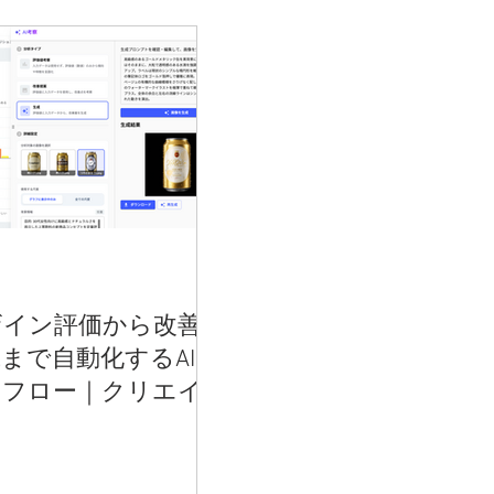
ザイン評価から改善
まで自動化するAIワ
クフロー｜クリエイ
ィブ制作の手戻りを
すには？【感性AIア
リティクス新機能】