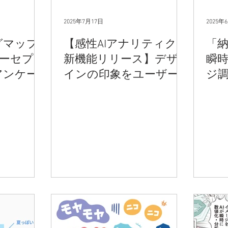
2025年7月17日
2025年
グマップ
【感性AIアナリティクス
「
パーセプシ
新機能リリース】デザ
瞬
アンケー
インの印象をユーザー
ジ
でできる
独自の評価軸で分析でき
根
法
る「カスタム感性尺
する
度」の提供を開始