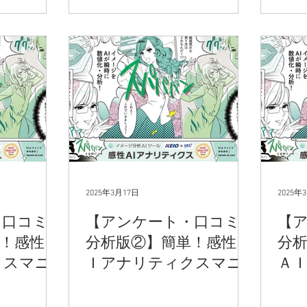
2025年3月17日
2025年
・口コミ
【アンケート・口コミ
【
！感性Ａ
分析版②】簡単！感性Ａ
分
クスマニ
Ｉアナリティクスマニ
Ａ
ュアル
マ