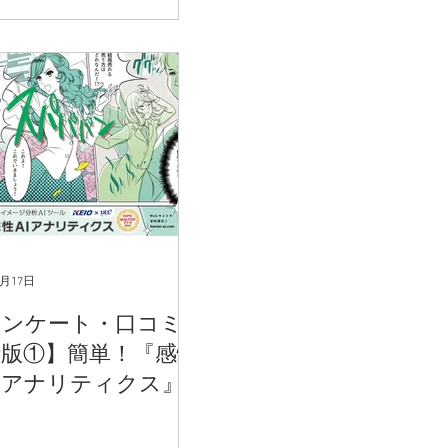
3月17日
アンケート・口コミ
析版①】簡単！『感性
Ｉアナリティクス』
ニュアル