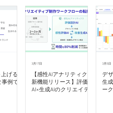
3月17日
3月5日
を上げる
【感性AIアナリティクス
デ
な事例で
新機能リリース】評価
生成
AI×生成AIのクリエイテ
ー
ィブAIワークフローを提
テ
供｜ネーミング・コピ
減ら
ー・デザインの試行錯
ナ