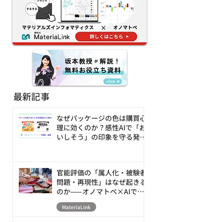
ー・デザインの試行錯誤
創出へ
を80%減
最新記事
なぜパッケージの色は購買心
理に効くのか？感性AIで「お
いしそう」の印象を守る発売
前の改善ループ
官能評価の「属人化・被験者
問題・再現性」はなぜ起きる
のか——オノマトペ×AIで素
材の触感を数値化・シミュレ
MateriaLink
ーションする新アプローチ