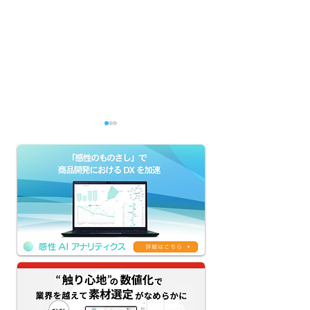
【感性AIアナリティクス
【京王グループの
新機能リリース】評価
によるDX】生成
AI×生成AIのクリエイテ
「KEIO AI-HU
ィブAIワークフローを提
ージェント本格
供｜ネーミング・コピ
務課題解決と新