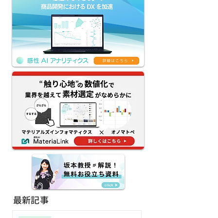
【感性AIアナリティクス
【京王グループの
新機能リリース】評価
によるDX】生成
AI×生成AIのクリエイテ
「KEIO AI-HU
ィブAIワークフローを提
ージェント本格
供｜ネーミング・コピ
務課題解決と新
ー・デザインの試行錯誤
創出へ
を80%減
最新記事