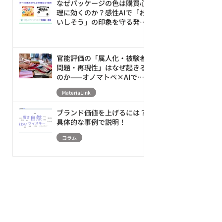
なぜパッケージの色は購買心
理に効くのか？感性AIで「お
いしそう」の印象を守る発売
前の改善ループ
官能評価の「属人化・被験者
問題・再現性」はなぜ起きる
のか——オノマトペ×AIで素
材の触感を数値化・シミュレ
MateriaLink
ーションする新アプローチ
ブランド価値を上げるには？
具体的な事例で説明！
コラム