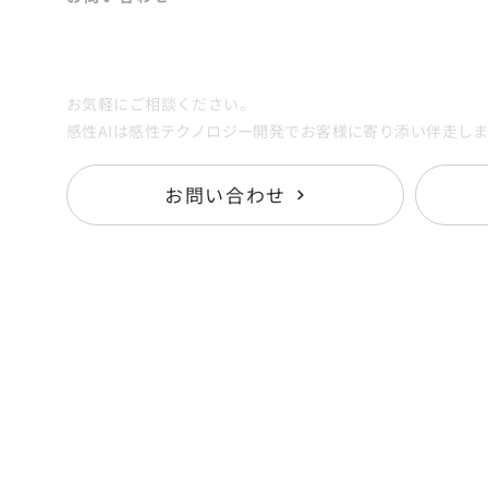
作 前
【感性AIアナリティクス新機能リリー
Contact
「 質
ス】評価AI×生成AIのクリエイティブAI
ー シ
ワークフローを提供｜ネーミング・コピ
を 実
ー・デザインの試行錯誤を80%減
お気軽にご相談ください。
感性AIは感性テクノロジー開発でお客様に寄り添い伴走し
お問い合わせ
Services
K
- 感性AIアナリティクス
N
- 感性AI MateriaLink
Re
-
CONSULTING
C