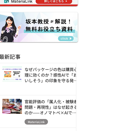
最新記事
なぜパッケージの色は購買心
理に効くのか？感性AIで「お
いしそう」の印象を守る発売
前の改善ループ
官能評価の「属人化・被験者
問題・再現性」はなぜ起きる
のか——オノマトペ×AIで素
材の触感を数値化・シミュレ
MateriaLink
ーションする新アプローチ