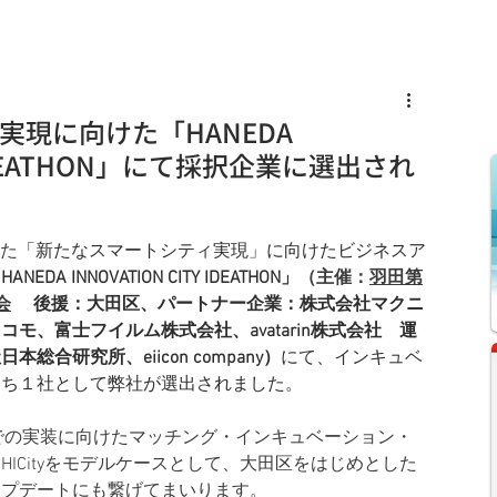
s
Knowledge
News
Recruit
実現に向けた「HANEDA
Y IDEATHON」にて採択企業に選出され
れた
「新たなスマートシティ実現」に向けたビジネスア
HANEDA INNOVATION CITY IDEATHON」
（主催：
羽田第
会
 　後援：大田区、パートナー企業：株式会社マクニ
ドコモ、富士フイルム株式会社、avatarin株式会社　運
合研究所、eiicon company）
にて、インキュベ
うち１社として弊社が選出されました。
N CITYでの実装に向けたマッチング・インキュベーション・
ICityをモデルケースとして、大田区をはじめとした
ップデートにも繋げてまいります。