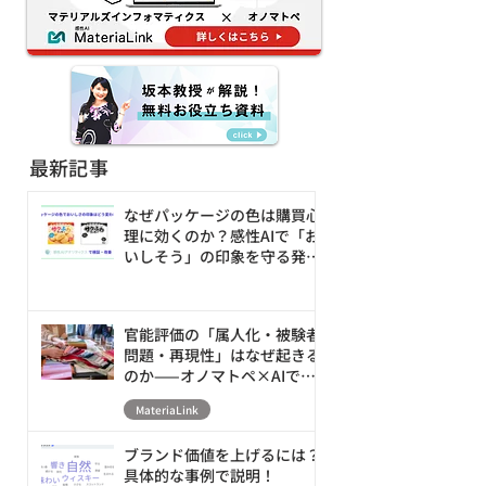
を80%減
最新記事
なぜパッケージの色は購買心
理に効くのか？感性AIで「お
いしそう」の印象を守る発売
前の改善ループ
官能評価の「属人化・被験者
問題・再現性」はなぜ起きる
のか——オノマトペ×AIで素
材の触感を数値化・シミュレ
MateriaLink
ーションする新アプローチ
ブランド価値を上げるには？
具体的な事例で説明！