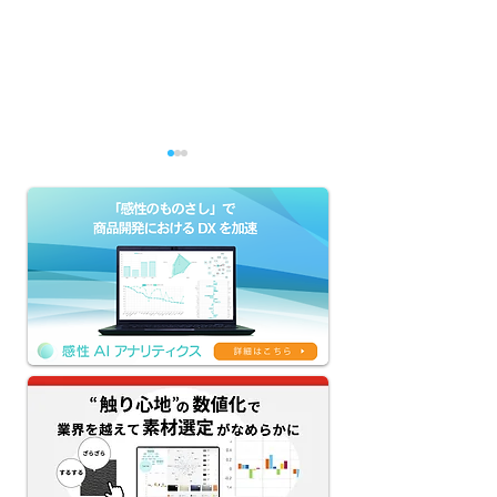
【感性AIアナリティクス
【京王グループの
新機能リリース】評価
によるDX】生成
AI×生成AIのクリエイテ
「KEIO AI-HU
ィブAIワークフローを提
ージェント本格
供｜ネーミング・コピ
務課題解決と新
ー・デザインの試行錯誤
創出へ