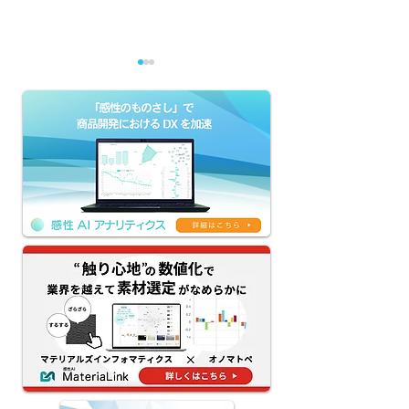
官能評価の「属人化・被
ブランド価値を
験者問題・再現性」はな
は？ 具体的な事
ぜ起きるのか——オノマト
明！
ペ×AIで素材の触感を数
値化・シミュレーション
する新アプローチ