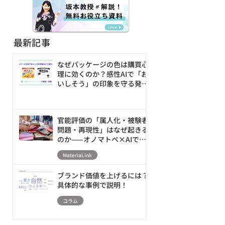
最新記事
なぜパッケージの色は購買心
理に効くのか？感性AIで「お
いしそう」の印象を守る発売
前の改善ループ
官能評価の「属人化・被験者
問題・再現性」はなぜ起きる
のか——オノマトペ×AIで素
材の触感を数値化・シミュレ
MateriaLink
ーションする新アプローチ
ブランド価値を上げるには？
具体的な事例で説明！
コラム