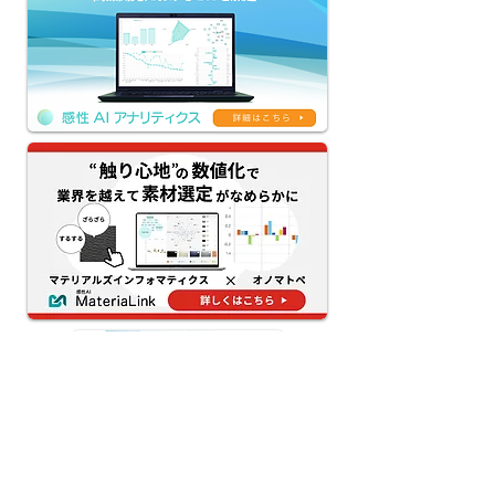
【MateriaLink新機能リリ
【感性AIアナリ
ース】試 作 前 に 「 触 り
新機能リリース
心 地 」 を AI 予 測 ！ 〜
AI×生成AIの
「 質 感 ⇔ 物 性 」 の 双
ィブAIワークフ
方 向 シ ミ ュ レ ー シ ョ
供｜ネーミング
ン で 、 素 材 の デ ジ タ
ー・デザインの
ル 試 作 を 実 現 〜
を80%減
最新記事
なぜパッケージの色は購買心