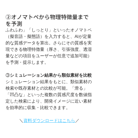
②オノマトペから物理特徴量まで
を予測
ふわふわ」「しっとり」といったオノマトペ
（擬音語・擬態語）を入力すると、AIが定量
的な質感データを算出。さらにその質感を実
現できる物理特徴量（厚さ、引張強度、透湿
量などの項目をユーザーが任意で追加可能）
を予測・提示します。
③
シミュレーション結果から類似素材を比較
シミュレーション結果をもとに、類似素材の
検索や既存素材との比較が可能。「滑る」
「凹凸な」といった複数の質感尺度を数値指
定した検索により、開発イメージに近い素材
を効率的に収集・比較できます。
＼
資料ダウンロードはこちら
／