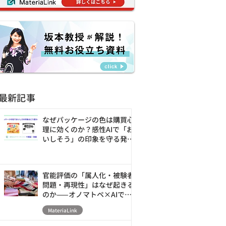
最新記事
なぜパッケージの色は購買心
理に効くのか？感性AIで「お
いしそう」の印象を守る発売
前の改善ループ
官能評価の「属人化・被験者
問題・再現性」はなぜ起きる
のか——オノマトペ×AIで素
材の触感を数値化・シミュレ
MateriaLink
ーションする新アプローチ