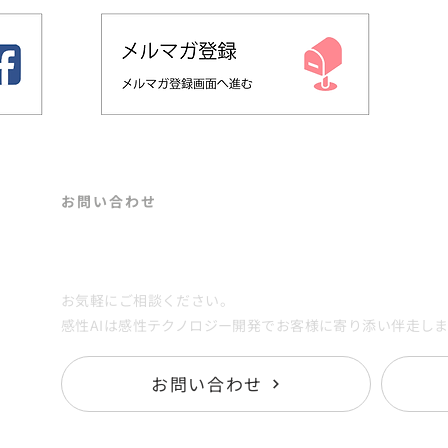
​お問い合わせ
再現
ブランド価値を上げるには？ 具体的な事
Contact
ペ
例で説明！
レー
お気軽にご相談ください。
感性AIは感性テクノロジー開発でお客様に寄り添い伴走し
お問い合わせ