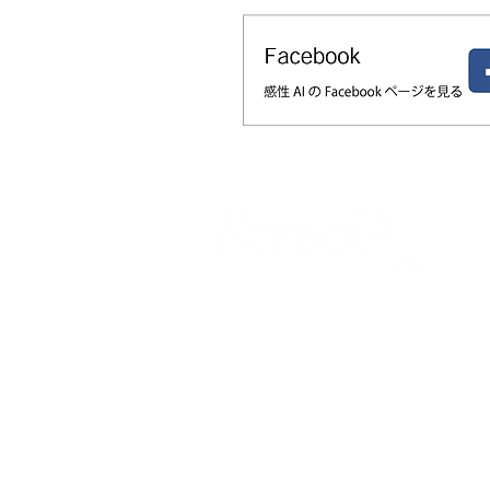
官能評価の「属人化・被験者問題・
性」はなぜ起きるのか——オノマト
×AIで素材の触感を数値化・シミュ
ションする新アプローチ