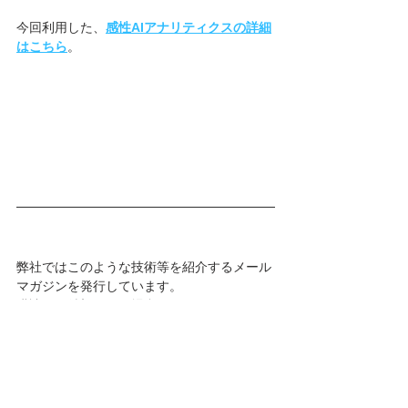
今回利用した、
感性AIアナリティクスの詳細
はこちら
。
弊社ではこのような技術等を紹介するメール
マガジンを発行しています。
購読をご希望される場合は、
Contactページ
からご連絡をお願いします。
Facebook
でも情報更新しています！
AI
キャッチコピー
連想語
感性評価
コラム
お知らせ