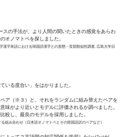
ースの手法が、より人間の聞いたときの感覚をあらわ
音のオノマトペを探しました。
2字漢字単語における韓国語漢字との形態・音韻類似性調査, 広島大学日
似ている度合い」をはかりました。
訳ペア（※３）と、それをランダムに組み替えたペアを
、意味がより近いとモデルに評価されるか調べました。
で比較し、最良のモデルを採用しました。
する組み合わせ（日本語オノマトペとその韓国語訳のペアなど）