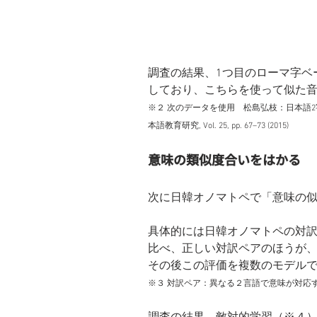
調査の結果、1つ目のローマ字ベ
しており、こちらを使って似た
※２ 次のデータを使用　松島弘枝：日本語
本語教育研究, Vol. 25, pp. 67–73 (2015)
意味の類似度合いをはかる
次に日韓オノマトペで「意味の
具体的には日韓オノマトペの対
比べ、正しい対訳ペアのほうが
その後この評価を複数のモデル
※３ 対訳ペア：異なる２言語で意味が対応