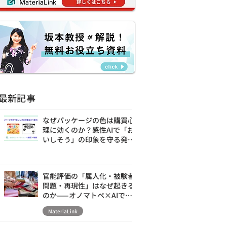
最新記事
なぜパッケージの色は購買心
理に効くのか？感性AIで「お
いしそう」の印象を守る発売
前の改善ループ
官能評価の「属人化・被験者
問題・再現性」はなぜ起きる
のか——オノマトペ×AIで素
材の触感を数値化・シミュレ
MateriaLink
ーションする新アプローチ