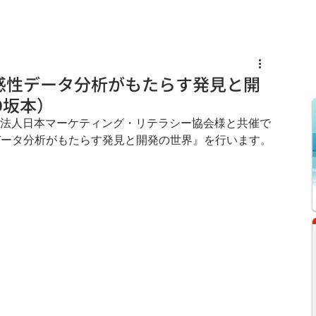
s
Knowledge
News
Recruit
『感性データ分析がもたらす発見と開
O坂本）
社団法人日本マーケティング・リテラシー協会様と共催で
データ分析がもたらす発見と開発の世界』を行います。