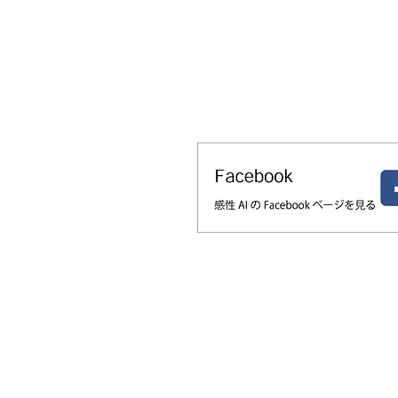
なぜパッケージの色は購買心理に効
か？感性AIで「おいしそう」の印象
る発売前の改善ループ