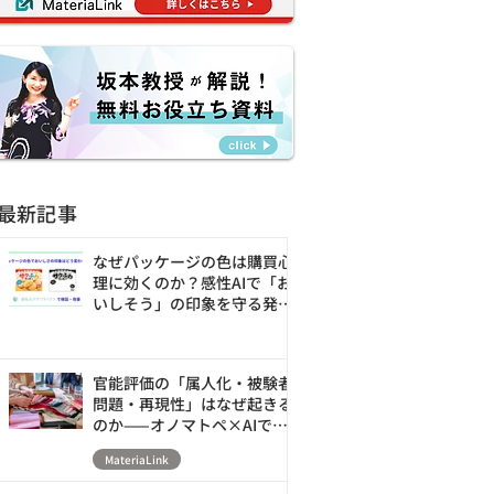
最新記事
なぜパッケージの色は購買心
理に効くのか？感性AIで「お
いしそう」の印象を守る発売
前の改善ループ
官能評価の「属人化・被験者
問題・再現性」はなぜ起きる
のか——オノマトペ×AIで素
材の触感を数値化・シミュレ
MateriaLink
ーションする新アプローチ