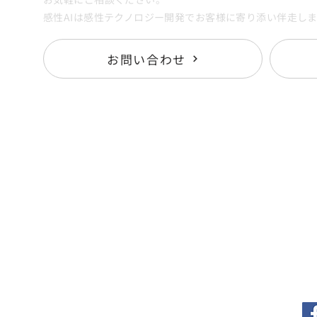
感性AIは感性テクノロジー開発でお客様に寄り添い伴走し
お問い合わせ
Services
K
- 感性AIアナリティクス
N
- 感性AI MateriaLink
Re
-
CONSULTING
C
Co