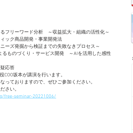
を突き破るフリーワード分析　～収益拡大・組織の活性化～
テマティック商品開発・事業開発法
7・ニーズ発掘から検証までの失敗なきプロセス～
×AIによるものづくり・サービス開発　～AIを活用した感性
質疑応答
役COO坂本が講演を行います。
となっておりますので、ぜひご参加ください。
ください。
org/free-seminar-20221006/