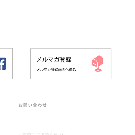
​お問い合わせ
くの
官能評価の「属人化・被験者問題・再現
Contact
を守
性」はなぜ起きるのか——オノマトペ
×AIで素材の触感を数値化・シミュレー
ションする新アプローチ
お気軽にご相談ください。