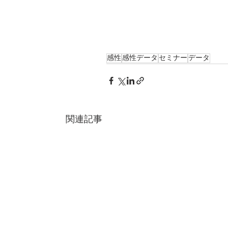
感性
感性データ
セミナー
データ
関連記事