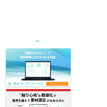
【感性AIアナリティクス
デザイン評価か
新機能リリース】評価
成まで自動化する
AI×生成AIのクリエイテ
クフロー｜クリ
ィブAIワークフローを提
ブ制作の手戻り
供｜ネーミング・コピ
には？【感性AI