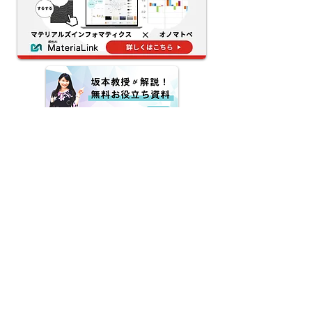
ー・デザインの試行錯誤
ィクス新機能】
を80%減
最新記事
なぜパッケージの色は購買心
理に効くのか？感性AIで「お
いしそう」の印象を守る発売
前の改善ループ
官能評価の「属人化・被験者
問題・再現性」はなぜ起きる
のか——オノマトペ×AIで素
材の触感を数値化・シミュレ
MateriaLink
ーションする新アプローチ