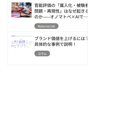
官能評価の「属人化・被験者
問題・再現性」はなぜ起きる
のか——オノマトペ×AIで素
材の触感を数値化・シミュレ
MateriaLink
ーションする新アプローチ
ブランド価値を上げるには？
具体的な事例で説明！
コラム