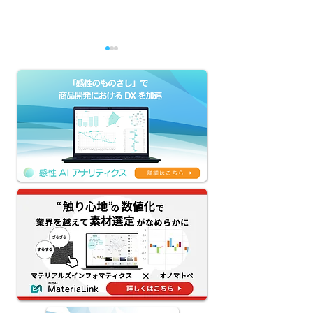
【感性AIアナリティクス
【京王グループの
新機能リリース】評価
によるDX】生成
AI×生成AIのクリエイテ
「KEIO AI-HU
ィブAIワークフローを提
ージェント本格
供｜ネーミング・コピ
務課題解決と新
ー・デザインの試行錯誤
創出へ
を80%減