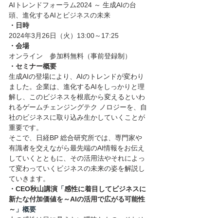
AIトレンドフォーラム2024 ～ 生成AIの台
頭、進化するAIとビジネスの未来
・日時
2024年3月26日（火）13:00～17:25　
・会場
オンライン　参加料無料（事前登録制）
・セミナー概要
生成AIの登場により、AIのトレンドが変わり
ました。企業は、進化するAIをしっかりと理
解し、このビジネスを根底から変えるといわ
れるゲームチェンジングテク ノロジーを、自
社のビジネスに取り込み生かしていくことが
重要です。
そこで、日経BP 総合研究所では、専門家や
有識者を交えながら最先端のAI情報をお伝え
していくとともに、その活用法やそれによっ
て変わっていくビジネスの未来の姿を解説し
ていきます。
・CEO秋山講演
「
感性に着目してビジネスに
新たな付加価値を～AIの活用で広がる可能性
～
」概要