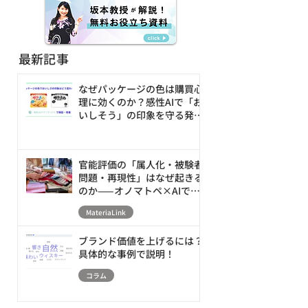
最新記事
なぜパッケージの色は購買心
理に効くのか？感性AIで「お
いしそう」の印象を守る発売
前の改善ループ
官能評価の「属人化・被験者
問題・再現性」はなぜ起きる
のか——オノマトペ×AIで素
材の触感を数値化・シミュレ
MateriaLink
ーションする新アプローチ
ブランド価値を上げるには？
具体的な事例で説明！
コラム