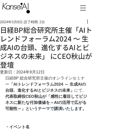
2024年3月8日
読了時間: 2分
日経BP総合研究所主催「AIト
レンドフォーラム2024 ～ 生
成AIの台頭、進化するAIとビ
ジネスの未来」 にCEO秋山が
登壇
更新日：
2024年9月12日
日経BP 総合研究所主催のオンラインセミナ
ー
「AIトレンドフォーラム2024 ～ 生成AIの
台頭、進化するAIとビジネスの未来」
にて、
代表取締役CEO秋山
が
「
感性に着目してビジ
ネスに新たな付加価値を～AIの活用で広がる
可能性～
」というテーマで
講演いたします。
・イベント名