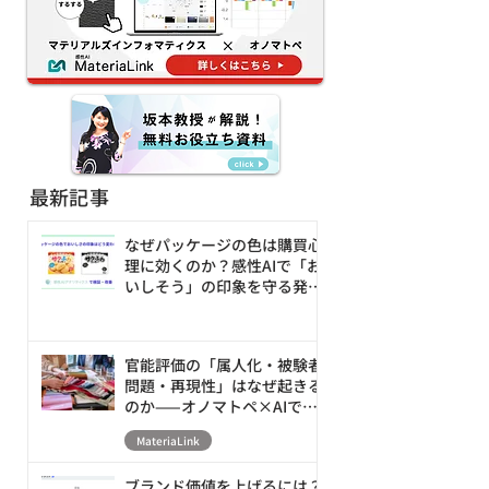
する新アプローチ
最新記事
なぜパッケージの色は購買心
理に効くのか？感性AIで「お
いしそう」の印象を守る発売
前の改善ループ
官能評価の「属人化・被験者
問題・再現性」はなぜ起きる
のか——オノマトペ×AIで素
材の触感を数値化・シミュレ
MateriaLink
ーションする新アプローチ
ブランド価値を上げるには？