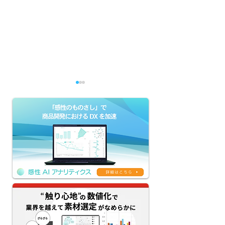
官能評価の「属人化・被
ブランド価値を
験者問題・再現性」はな
は？ 具体的な事
ぜ起きるのか——オノマト
明！
ペ×AIで素材の触感を数
値化・シミュレーション