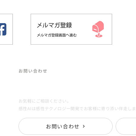
​お問い合わせ
再現
ブランド価値を上げるには？ 具体的な事
Contact
ペ
例で説明！
レー
お気軽にご相談ください。
感性AIは感性テクノロジー開発でお客様に寄り添い伴走し
お問い合わせ