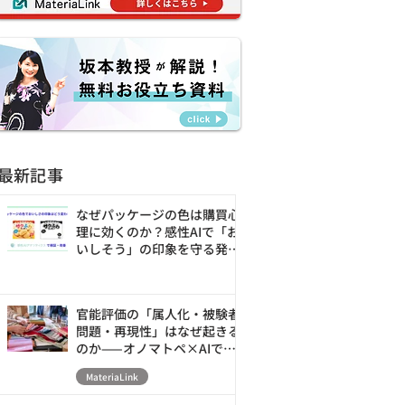
最新記事
なぜパッケージの色は購買心
理に効くのか？感性AIで「お
いしそう」の印象を守る発売
前の改善ループ
官能評価の「属人化・被験者
問題・再現性」はなぜ起きる
のか——オノマトペ×AIで素
材の触感を数値化・シミュレ
MateriaLink
ーションする新アプローチ