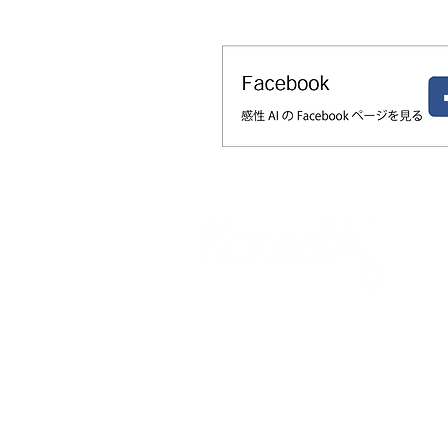
官能評価の「属人化・被験者問題・
性」はなぜ起きるのか——オノマト
×AIで素材の触感を数値化・シミュ
ションする新アプローチ