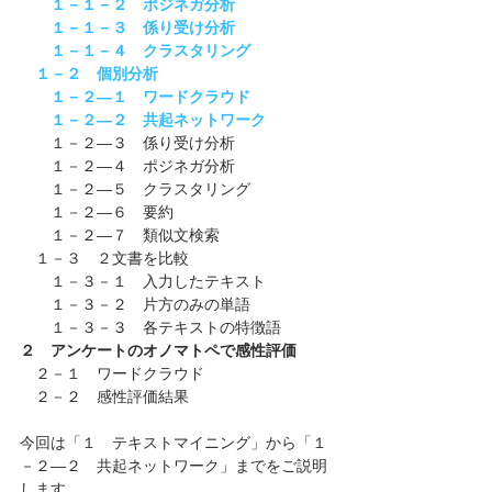
１－１－２　ポジネガ分析
１－１－３　係り受け分析
１－１－４　クラスタリング
１－２　個別分析
１－２―１　ワードクラウド
１－２―２　共起ネットワーク
　　１－２―３　係り受け分析
　　１－２―４　ポジネガ分析
　　１－２―５　クラスタリング
　　１－２―６　要約
　　１－２―７　類似文検索
　１－３　２文書を比較
　　１－３－１
入力したテキスト
　　１－３－２　片方のみの単語
　　１－３－３　各テキストの特徴語
２　アンケートのオノマトペで感性評価
　２－１　ワードクラウド
　２－２　感性評価結果
今回は「１　テキストマイニング」から「１
－２―２　共起ネットワーク」までをご説明
します。