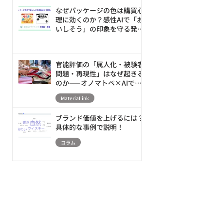
なぜパッケージの色は購買心
理に効くのか？感性AIで「お
いしそう」の印象を守る発売
前の改善ループ
官能評価の「属人化・被験者
問題・再現性」はなぜ起きる
のか——オノマトペ×AIで素
材の触感を数値化・シミュレ
MateriaLink
ーションする新アプローチ
ブランド価値を上げるには？
具体的な事例で説明！
コラム