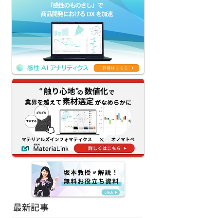
【感性AIアナリティクス
【京王グループの
新機能リリース】評価
によるDX】生成
AI×生成AIのクリエイテ
「KEIO AI-HU
ィブAIワークフローを提
ージェント本格
供｜ネーミング・コピ
務課題解決と新
ー・デザインの試行錯誤
創出へ
を80%減
最新記事