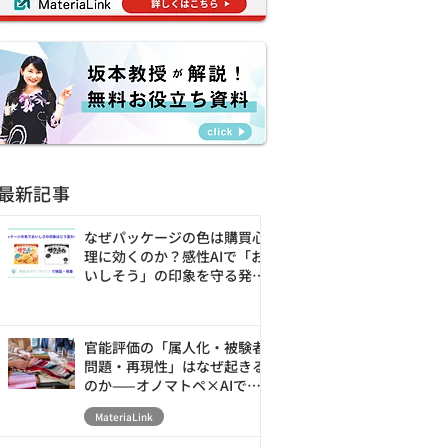
最新記事
なぜパッケージの色は購買心
理に効くのか？感性AIで「お
いしそう」の印象を守る発売
前の改善ループ
官能評価の「属人化・被験者
問題・再現性」はなぜ起きる
のか——オノマトペ×AIで素
材の触感を数値化・シミュレ
MateriaLink
ーションする新アプローチ