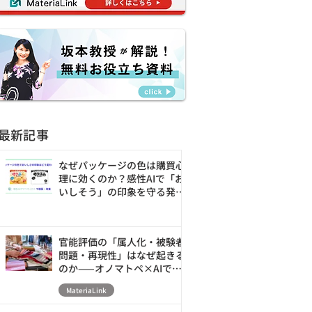
最新記事
なぜパッケージの色は購買心
理に効くのか？感性AIで「お
いしそう」の印象を守る発売
前の改善ループ
官能評価の「属人化・被験者
問題・再現性」はなぜ起きる
のか——オノマトペ×AIで素
材の触感を数値化・シミュレ
MateriaLink
ーションする新アプローチ