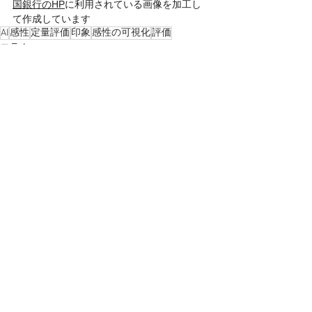
国銀行のHP
に利用されている画像を加工し
て作成しています
AI
感性
定量評価
印象
感性の可視化
評価
コラム
感性AIアナリティクス
すべて表示
関連記事