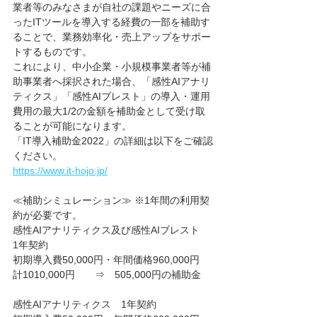
業者等のみなさまが自社の課題やニーズに合
ったITツールを導入する経費の一部を補助す
ることで、業務効率化・売上アップをサポー
トするものです。
これにより、中小企業・小規模事業者等が補
助事業者へ採択された場合、「感性AIアナリ
ティクス」「感性AIブレスト」の導入・運用
費用の最大1/2の金額を補助金として受け取
ることが可能になります。
「IT導入補助金2022」の詳細は以下をご確認
ください。
https://www.it-hojo.jp/
≪補助シミュレーション≫ ※1年間の利用契
約が必要です。
感性AIアナリティクス及び感性AIブレスト　
1年契約
初期導入費50,000円・年間価格960,000円　
計1010,000円　　⇒　505,000円の補助金
感性AIアナリティクス　1年契約