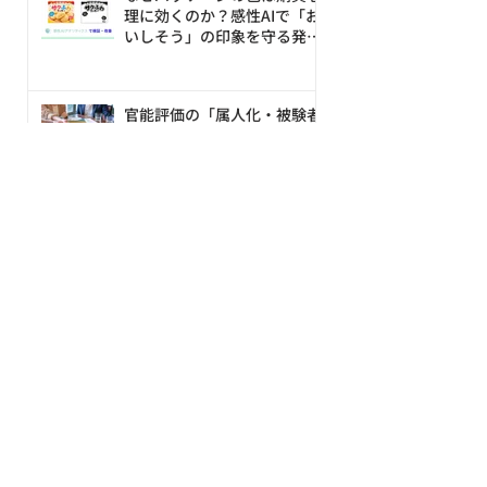
理に効くのか？感性AIで「お
いしそう」の印象を守る発売
前の改善ループ
官能評価の「属人化・被験者
問題・再現性」はなぜ起きる
のか——オノマトペ×AIで素
材の触感を数値化・シミュレ
MateriaLink
ーションする新アプローチ
ブランド価値を上げるには？
具体的な事例で説明！
コラム