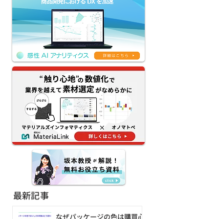
【感性AIアナリティクス
【京王グループの
新機能リリース】評価
によるDX】生成
AI×生成AIのクリエイテ
「KEIO AI-HU
ィブAIワークフローを提
ージェント本格
供｜ネーミング・コピ
務課題解決と新
ー・デザインの試行錯誤
創出へ
を80%減
最新記事
なぜパッケージの色は購買心