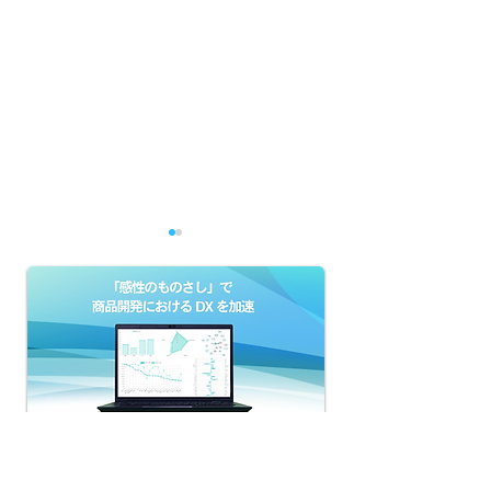
「納得できる選定根拠」
改名でヒットし
瞬時に生成：パッケージ
選！売れるネー
調査・ネーミングの根拠
ポイントとは？