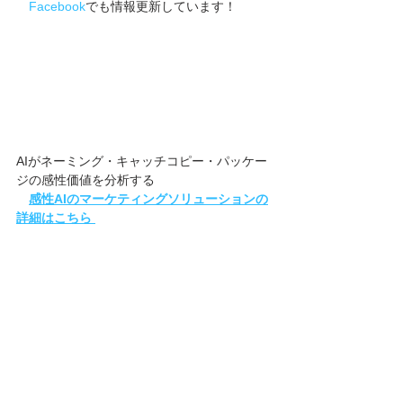
　Facebook
でも情報更新しています！
AIがネーミング・キャッチコピー・パッケー
ジの感性価値を分析する
感性AIのマーケティングソリューションの
詳細はこちら
ネーミング
日用品
食品
効果
スナック菓子
アイスクリーム
おむつ
医薬品
コラム