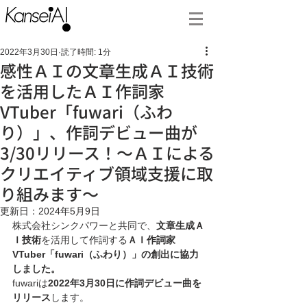
2022年3月30日
読了時間: 1分
感性ＡＩの文章生成ＡＩ技術
を活用したＡＩ作詞家
VTuber「fuwari（ふわ
り）」、作詞デビュー曲が
3/30リリース！～ＡＩによる
クリエイティブ領域支援に取
り組みます～
更新日：
2024年5月9日
株式会社シンクパワーと共同で、
文章生成Ａ
Ｉ技術
を活用して作詞する
ＡＩ作詞家
VTuber「fuwari（ふわり）」の創出に協力
しました。
fuwariは
2022年3月30日に作詞デビュー曲を
リリース
します。