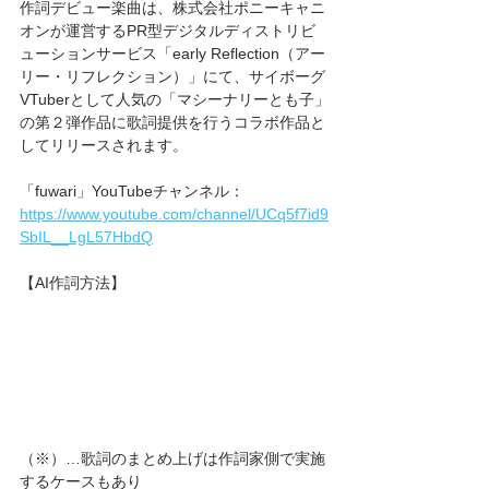
作詞デビュー楽曲は、株式会社ポニーキャニ
オンが運営するPR型デジタルディストリビ
ューションサービス「early Reflection（アー
リー・リフレクション）」にて、サイボーグ
VTuberとして人気の「マシーナリーとも子」
の第２弾作品に歌詞提供を行うコラボ作品と
してリリースされます。
「fuwari」YouTubeチャンネル：
https://www.youtube.com/channel/UCq5f7id9
SbIL__LgL57HbdQ
【AI作詞方法】
（※）…歌詞のまとめ上げは作詞家側で実施
するケースもあり