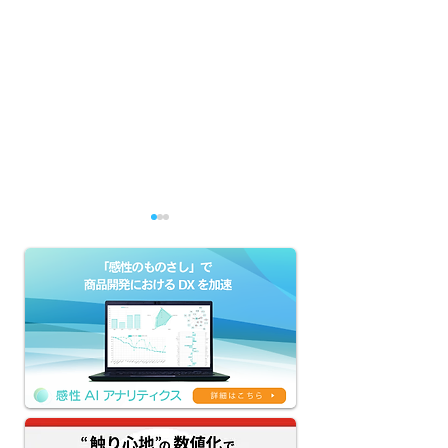
【感性AIアナリティクス
【京王グループの
新機能リリース】評価
によるDX】生成
AI×生成AIのクリエイテ
「KEIO AI-HU