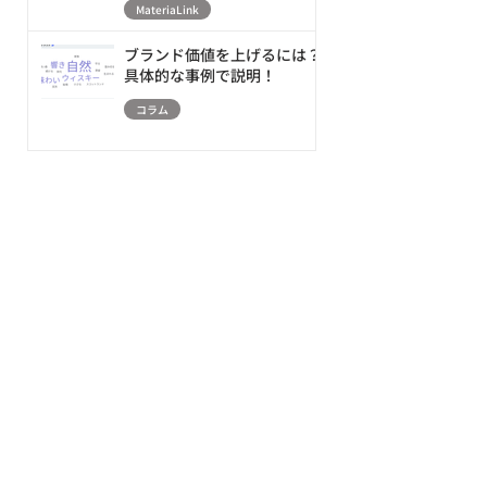
MateriaLink
ーションする新アプローチ
ブランド価値を上げるには？
具体的な事例で説明！
コラム