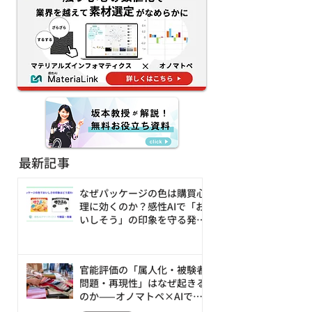
ィブAIワークフローを提
ージェント本格
供｜ネーミング・コピ
務課題解決と新
ー・デザインの試行錯誤
創出へ
を80%減
最新記事
なぜパッケージの色は購買心
理に効くのか？感性AIで「お
いしそう」の印象を守る発売
前の改善ループ
官能評価の「属人化・被験者
問題・再現性」はなぜ起きる
のか——オノマトペ×AIで素
材の触感を数値化・シミュレ