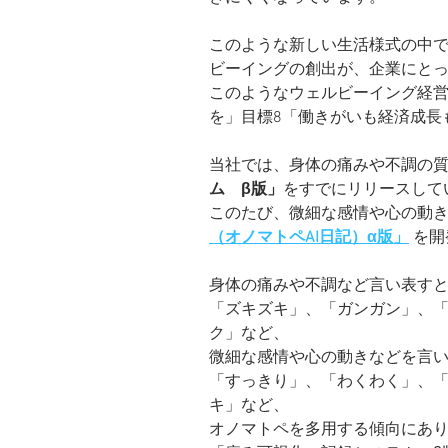
このような新しい生活様式の中
ビーイングの創出が、企業にと
このようなウェルビーイング経営
を」目標8「働きがいも経済成長
当社では、身体の痛みや不調の
ム　β版」
をすでにリリースして
このたび、微細な感情や心の動
（オノマトペAI日記）α版」
 を
身体の痛みや不調など言い表す
「ズキズキ」、「ガンガン」、
ク」など、
微細な感情や心の動きなどを言
「すっきり」、「わくわく」、
キ」など、
オノマトペを多用する傾向にあ