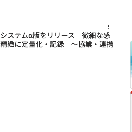
s
Knowledge
News
Recruit
システムα版をリリース 微細な感
・精緻に定量化・記録 ～協業・連携