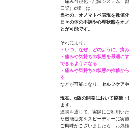
「痛み可視化・記録システム　β
日記）α版」は、
当社の、オノマトペ表現を数値
日々の体の不調や心理状態をオ
とが可能です。
それにより、
・いつ、なぜ、どのように、痛
・痛みや気持ちの状態を最適にす
できるようになる
・痛みや気持ちの状態の推移から
る
などが可能になり、
セルフケア
現在、α版の開発において協業・
ます。
連携を通じて、実際にご利用い
た機能拡充をスピーディーに実
ご興味がございましたら、お気