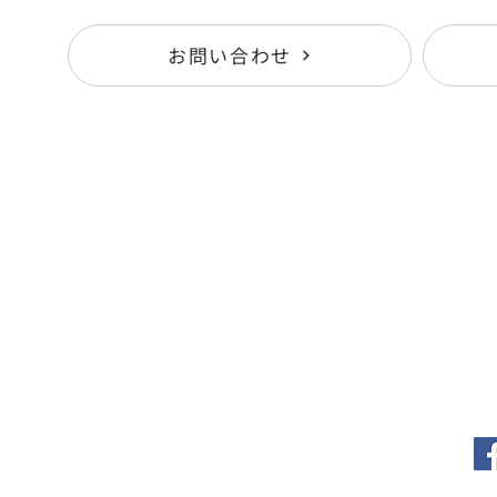
お問い合わせ
Services
K
- 感性AIアナリティクス
N
- 感性AI MateriaLink
Re
-
CONSULTING
C
Co
Privacy Policy