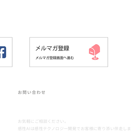
​お問い合わせ
作 前
【感性AIアナリティクス新機能リリー
Contact
「 質
ス】評価AI×生成AIのクリエイティブAI
ー シ
ワークフローを提供｜ネーミング・コピ
を 実
ー・デザインの試行錯誤を80%減
お気軽にご相談ください。
感性AIは感性テクノロジー開発でお客様に寄り添い伴走し