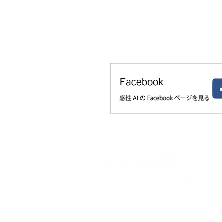
【MateriaLink新機能リリース】試 
に 「 触 り 心 地 」 を AI 予 測 ！ 〜 
感 ⇔ 物 性 」 の 双 方 向 シ ミ ュ レ 
ョ ン で 、 素 材 の デ ジ タ ル 試 作 
現 〜