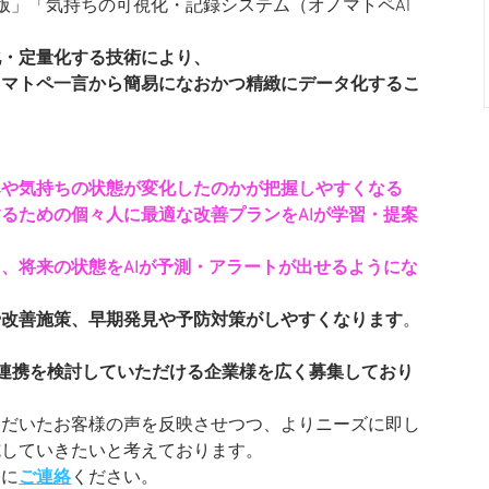
版」「気持ちの可視化・記録システム（オノマトペAI
化・定量化する技術により、
ノマトペ一言から簡易になおかつ精緻にデータ化するこ
みや気持ちの状態が変化したのかが把握しやすくなる
るための個々人に最適な改善プランをAIが学習・提案
、将来の状態をAIが予測・アラートが出せるようにな
や改善施策、早期発見や予防対策がしやすくなります
。
連携を検討していただける企業様を広く募集しており
ただいたお客様の声を反映させつつ、よりニーズに即し
施していきたいと考えております。
軽に
ご連絡
ください。