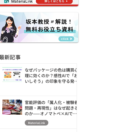
最新記事
なぜパッケージの色は購買心
理に効くのか？感性AIで「お
いしそう」の印象を守る発売
前の改善ループ
官能評価の「属人化・被験者
問題・再現性」はなぜ起きる
のか——オノマトペ×AIで素
材の触感を数値化・シミュレ
MateriaLink
ーションする新アプローチ