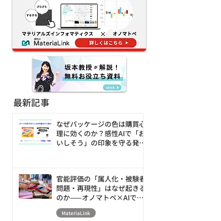
値化・シミュレーション
する新アプローチ
最新記事
なぜパッケージの色は購買心
理に効くのか？感性AIで「お
いしそう」の印象を守る発売
前の改善ループ
官能評価の「属人化・被験者
問題・再現性」はなぜ起きる
のか——オノマトペ×AIで素
材の触感を数値化・シミュレ
MateriaLink
ーションする新アプローチ