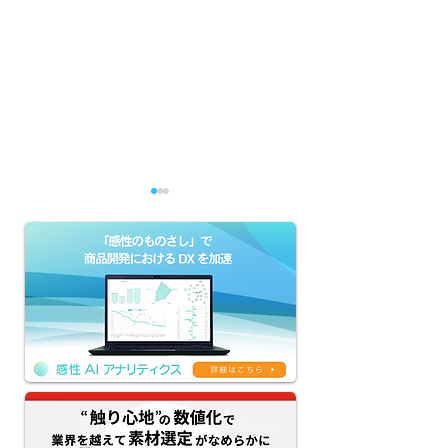
官能評価の「属人化・被
ブランド価値を
験者問題・再現性」はな
は？ 具体的な事
ぜ起きるのか——オノマト
明！
ペ×AIで素材の触感を数