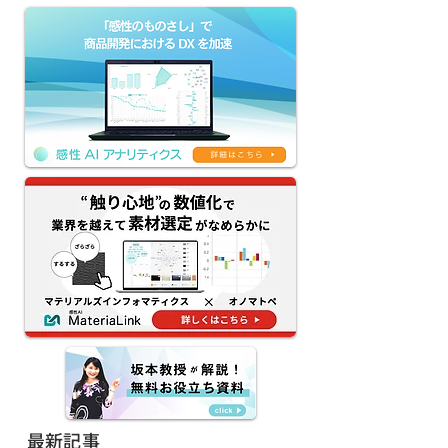
官能評価の「属人化・被
ブランド価値を
験者問題・再現性」はな
は？ 具体的な事
ぜ起きるのか——オノマト
明！
ペ×AIで素材の触感を数
値化・シミュレーション
する新アプローチ
最新記事