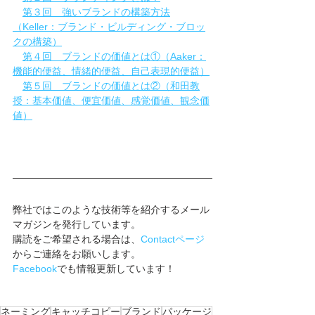
第３回　強いブランドの構築方法
（Keller：ブランド・ビルディング・ブロッ
クの構築）
第４回　ブランドの価値とは①（Aaker：
機能的便益、情緒的便益、自己表現的便益）
第５回　ブランドの価値とは②（和田教
授：基本価値、便宜価値、感覚価値、観念価
値）
弊社ではこのような技術等を紹介するメール
マガジンを発行しています。
購読をご希望される場合は、
Contactページ
からご連絡をお願いします。
Facebook
でも情報更新しています！
ネーミング
キャッチコピー
ブランド
パッケージ