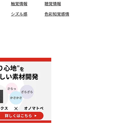
触覚情報
聴覚情報
シズル感
色彩知覚感情