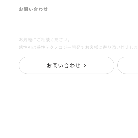
​お問い合わせ
Contact
お気軽にご相談ください。
感性AIは感性テクノロジー開発でお客様に寄り添い伴走し
お問い合わせ
Services
K
- 感性AIアナリティクス
N
- 感性AI MateriaLink
Re
-
CONSULTING