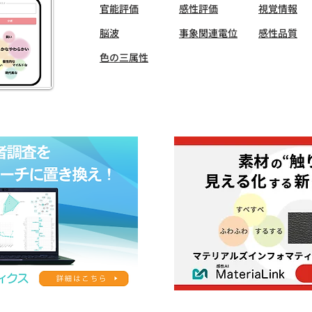
官能評価
感性評価
視覚情報
脳波
事象関連電位
感性品質
色の三属性