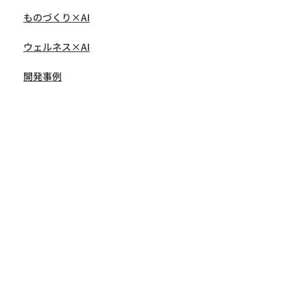
ものづくり×AI​
ウェルネス×AI
開発事例